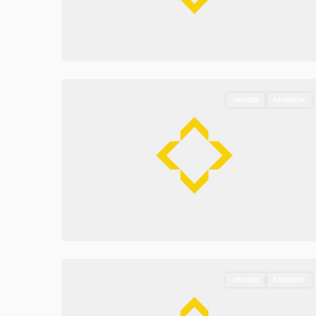
1
Venezia
vendita
Abitabile
Mestre
,
Mestre
Carpenedo
,
Mestre
,
1
Venezia
vendita
Abitabile