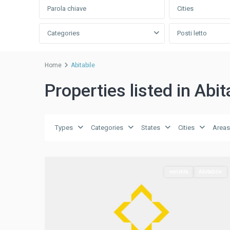
Cities
Categories
Posti letto
Home
Abitabile
Properties listed in Abit
Mestre
Types
Categories
States
Cities
Areas
Carpenedo
,
1
Venezia
vendita
Abitabile