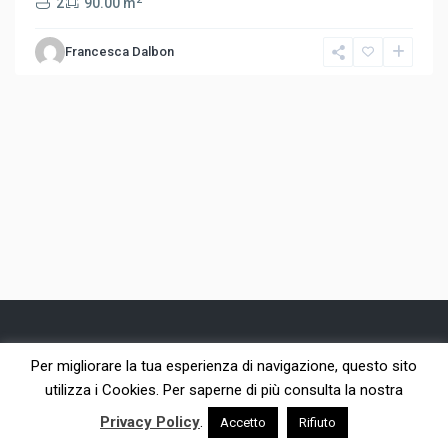
2
90.00 m
Francesca Dalbon
Per migliorare la tua esperienza di navigazione, questo sito
Copyright©2006/2023 Studio MiDa di Dalbon Francesca -
utilizza i Cookies. Per saperne di più consulta la nostra
P.I.04409210277 | SitoExpress by [netplanner]
Privacy Policy
.
Accetto
Rifiuto
Privacy Policy
– Presenza online