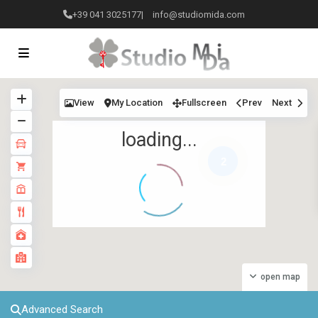
+39 041 3025177
|
info@studiomida.com
View
My Location
Fullscreen
Prev
Next
loading...
2
open map
Advanced Search