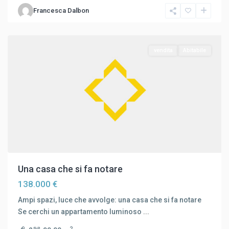
Carpenedo
,
Francesca Dalbon
Mestre
,
Venezia
vendita
Abitabile
Una casa che si fa notare
138.000 €
Ampi spazi, luce che avvolge: una casa che si fa notare
Se cerchi un appartamento luminoso
...
2