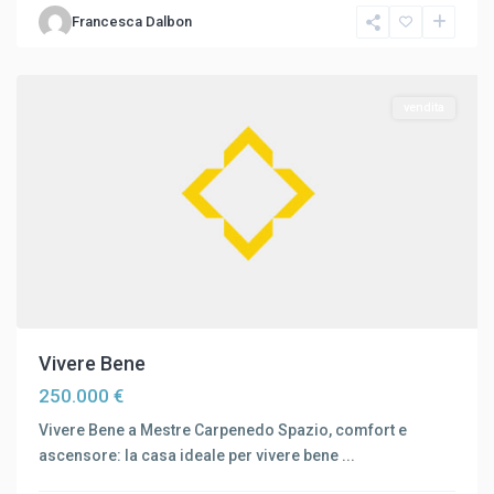
Francesca Dalbon
Carpenedo
,
Mestre
vendita
Vivere Bene
250.000 €
Vivere Bene a Mestre Carpenedo Spazio, comfort e
Mestre
,
ascensore: la casa ideale per vivere bene
...
Mestre