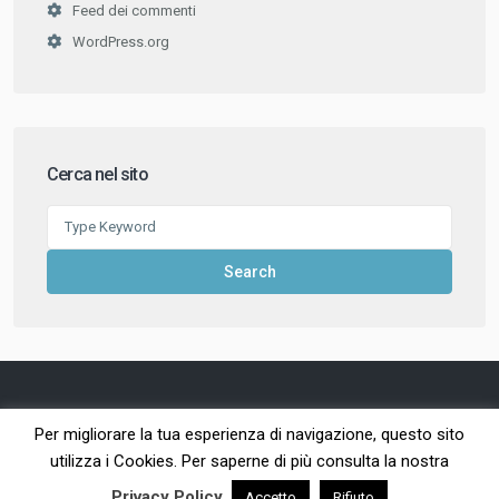
Feed dei commenti
WordPress.org
Cerca nel sito
Search
for:
Search
Per migliorare la tua esperienza di navigazione, questo sito
Copyright©2006/2023 Studio MiDa di Dalbon Francesca -
utilizza i Cookies. Per saperne di più consulta la nostra
P.I.04409210277 | SitoExpress by [netplanner]
Privacy Policy
.
Accetto
Rifiuto