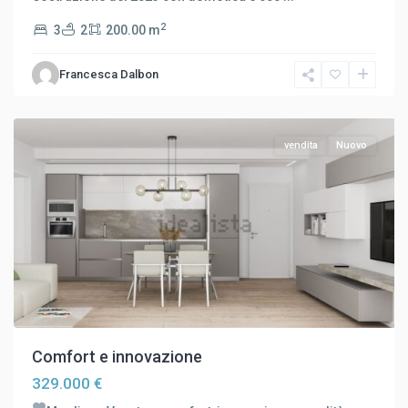
2
3
2
200.00 m
Zona
Ovest
,
Francesca Dalbon
Mogliano
Veneto
vendita
Nuovo
Comfort e innovazione
329.000 €