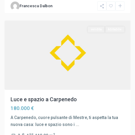
Mestre
Francesca Dalbon
Carpenedo
,
Venezia
vendita
Abitabile
Luce e spazio a Carpenedo
180.000 €
A Carpenedo, cuore pulsante di Mestre, ti aspetta la tua
nuova casa: luce e spazio sono i
...
2