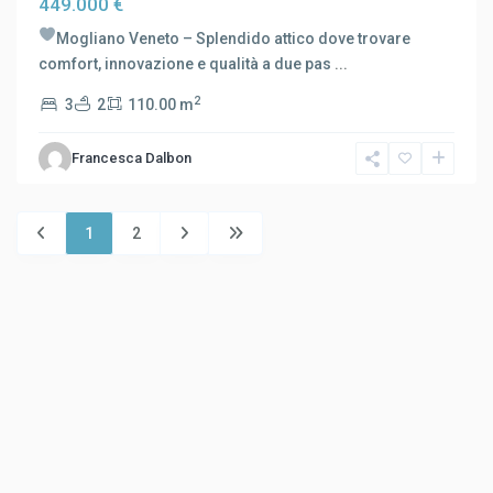
449.000 €
Mogliano Veneto – Splendido attico dove trovare
comfort, innovazione e qualità a due pas
...
2
3
2
110.00 m
Francesca Dalbon
1
2