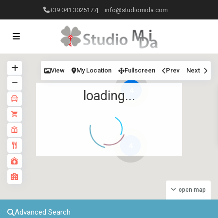
+39 041 3025177
|
info@studiomida.com
View
My Location
Fullscreen
Prev
Next
4
loading...
4
open map
Advanced Search